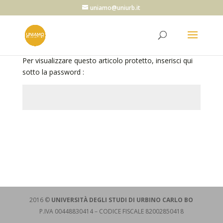
uniamo@uniurb.it
Per visualizzare questo articolo protetto, inserisci qui
sotto la password :
Invia
2016 ©
UNIVERSITÀ DEGLI STUDI DI URBINO CARLO BO
P.IVA 00448830414 – CODICE FISCALE 82002850418