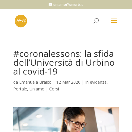
uniamo@uniurb.it
#coronalessons: la sfida
dell’Università di Urbino
al covid-19
da
Emanuela Braico
|
12 Mar 2020
|
In evidenza
,
Portale
,
Uniamo | Corsi