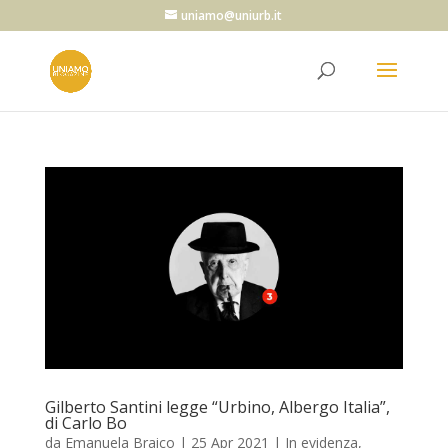
uniamo@uniurb.it
Gilberto Santini legge “Urbino, Albergo Italia”,
di Carlo Bo
da
Emanuela Braico
|
25 Apr 2021
|
In evidenza
,