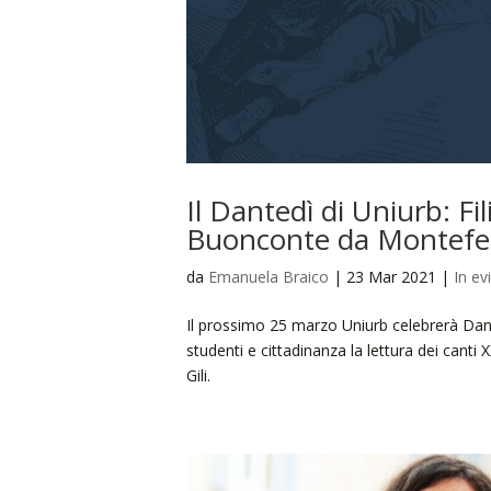
Il Dantedì di Uniurb: Fil
Buonconte da Montefel
da
Emanuela Braico
|
23 Mar 2021
|
In ev
Il prossimo 25 marzo Uniurb celebrerà Dant
studenti e cittadinanza la lettura dei canti X
Gili.