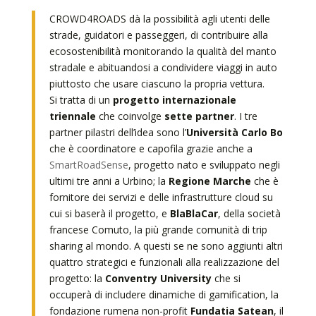
CROWD4ROADS dà la possibilità agli utenti delle
strade, guidatori e passeggeri, di contribuire alla
ecosostenibilità monitorando la qualità del manto
stradale e abituandosi a condividere viaggi in auto
piuttosto che usare ciascuno la propria vettura.
Si tratta di un
progetto internazionale
triennale
che coinvolge
sette partner
. I tre
partner pilastri dell’idea sono l’
Università Carlo Bo
che è coordinatore e capofila grazie anche a
SmartRoadSense
, progetto nato e sviluppato negli
ultimi tre anni a Urbino; la
Regione Marche
che è
fornitore dei servizi e delle infrastrutture cloud su
cui si baserà il progetto, e
BlaBlaCar
, della società
francese Comuto, la più grande comunità di trip
sharing al mondo. A questi se ne sono aggiunti altri
quattro strategici e funzionali alla realizzazione del
progetto: la
Conventry University
che si
occuperà di includere dinamiche di gamification, la
fondazione rumena non-profit
Fundatia Satean
, il