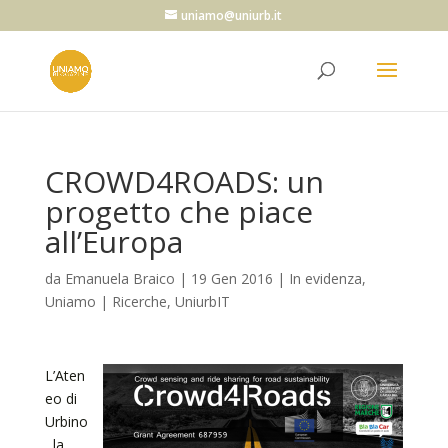
uniamo@uniurb.it
CROWD4ROADS: un
progetto che piace
all’Europa
da
Emanuela Braico
|
19 Gen 2016
|
In evidenza
,
Uniamo | Ricerche
,
UniurbIT
L’Aten
eo di
Urbino
, la