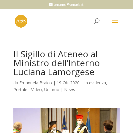
uniamo@uniurb.it
Il Sigillo di Ateneo al
Ministro dell’Interno
Luciana Lamorgese
da
Emanuela Braico
|
19 Ott 2020
|
In evidenza
,
Portale - Video
,
Uniamo | News