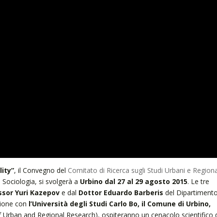
ity”
, il Convegno del
Comitato di Ricerca sugli Studi Urbani e Regiona
 Sociologia, si svolgerà a
Urbino dal 27 al 29 agosto 2015
. Le tre
ssor Yuri Kazepov
e dal
Dottor Eduardo Barberis
del Dipartiment
azione con
l’Università degli Studi Carlo Bo, il Comune di Urbino,
of Urban and Regional Research), ospiteranno un cenacolo scientifico 