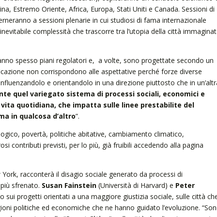
tina, Estremo Oriente, Africa, Europa, Stati Uniti e Canada. Sessioni di
lterneranno a sessioni plenarie in cui studiosi di fama internazionale
 inevitabile complessità che trascorre tra l’utopia della città immagina
.
hanno spesso piani regolatori e, a volte, sono progettate secondo un
ificazione non corrispondono alle aspettative perché forze diverse
nfluenzandolo e orientandolo in una direzione piuttosto che in un’altr
te quel variegato sistema di processi sociali, economici e
a vita quotidiana, che impatta sulle linee prestabilite del
ma in qualcosa d’altro
”.
logico, povertà, politiche abitative, cambiamento climatico,
i contributi previsti, per lo più, già fruibili accedendo alla pagina
w York, racconterà il disagio sociale generato da processi di
 più sfrenato.
Susan Fainstein
(Università di Harvard) e
Peter
 sui progetti orientati a una maggiore giustizia sociale, sulle città ch
ragioni politiche ed economiche che ne hanno guidato l’evoluzione. “So