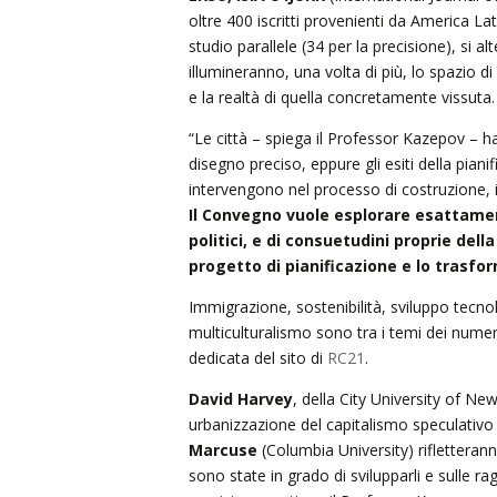
oltre 400 iscritti provenienti da America La
studio parallele (34 per la precisione), si a
illumineranno, una volta di più, lo spazio di
e la realtà di quella concretamente vissuta
“Le città – spiega il Professor Kazepov – 
disegno preciso, eppure gli esiti della pian
intervengono nel processo di costruzione, i
Il Convegno vuole esplorare esattamen
politici, e di consuetudini proprie dell
progetto di pianificazione e lo trasfor
Immigrazione, sostenibilità, sviluppo tecno
multiculturalismo sono tra i temi dei numeros
dedicata del sito di
RC21
.
David Harvey
, della City University of Ne
urbanizzazione del capitalismo speculativo
Marcuse
(Columbia University) rifletteranno
sono state in grado di svilupparli e sulle 