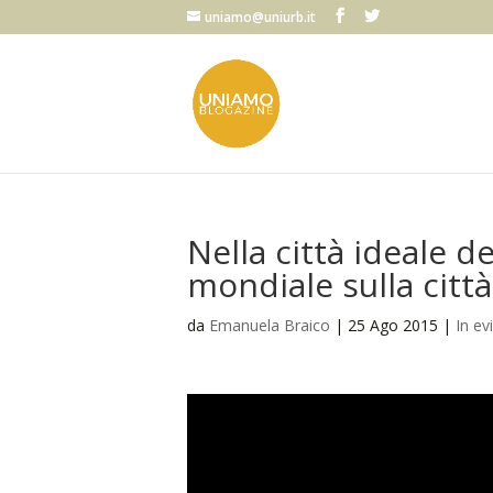
uniamo@uniurb.it
Nella città ideale 
mondiale sulla città
da
Emanuela Braico
|
25 Ago 2015
|
In ev