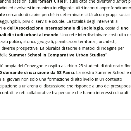
anche sessioni sulle “
Smart Cities
”, sulle città che diventano
smart
p
dini ed evolversi in maniera intelligente. Altri incontri approfondiranno
ale
cercando di capire perché in determinate città alcuni gruppi sociali
giungibili, privi di servizi e scuole. La totalità degli interventi si
1 e dell’Associazione Internazionale di Sociologia
, ossia di
uno
ali di studi urbani al mondo
. Una rete interdiscilpinare costituita n
 politici, storici, geografi, pianificatori territoriali, architetti,
diverse prospettive. La pluralità di teorie e metodi di indagine per
della
Summer School in Comparative Urban Studies
”.
e più ampia del Convegno e ospita a Urbino 25 studenti di dottorato fin
0 domande di iscrizione da 58 Paesi
. La nostra Summer School è 
 ai giovani non solo una formazione di alto livello in un contesto
ecipazione a un’arena di discussione che risponde a uno dei presuppos
contatti e reti collaborative tra persone che hanno interessi culturali