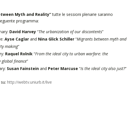
Between Myth and Reality”
tutte le sessioni plenarie saranno
il seguente programma:
nary:
David Harvey
“
The urbanization of our discontents
”
re:
Ayse Caglar
and
Nina Glick Schiller
“
Migrants between myth and
ity making
”
ry:
Raquel Rolnik
“
From the ideal city to urban warfare: the
 global finance
”
ary:
Susan Fainstein
and
Peter Marcuse
“
Is the ideal city also just?
”
e su:
http://webtv.uniurb.it/
live