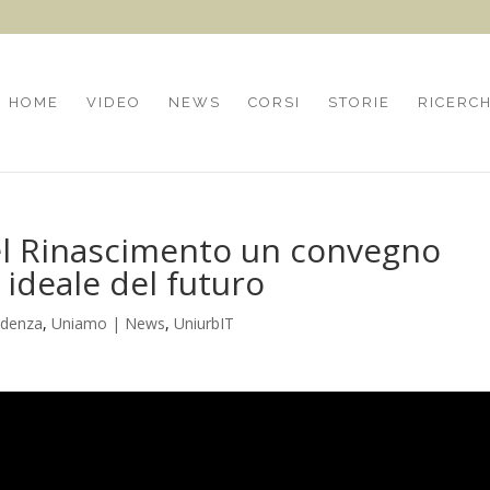
HOME
VIDEO
NEWS
CORSI
STORIE
RICERC
del Rinascimento un convegno
 ideale del futuro
idenza
,
Uniamo | News
,
UniurbIT