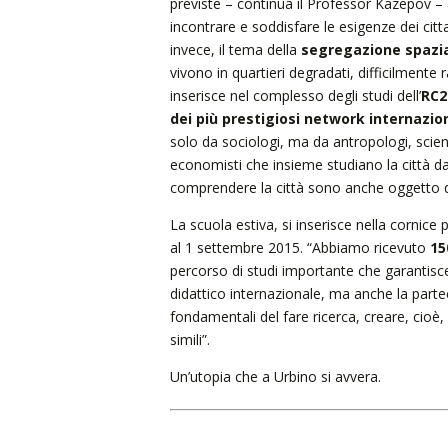
previste – continua il Professor Kazepov – 
incontrare e soddisfare le esigenze dei citta
invece, il tema della
segregazione spazi
vivono in quartieri degradati, difficilmente rag
inserisce nel complesso degli studi dell’
RC2
dei più prestigiosi network internazion
solo da sociologi, ma da antropologi, scienziati
economisti che insieme studiano la città da 
comprendere la città sono anche oggetto 
La scuola estiva, si inserisce nella cornic
al 1 settembre 2015. “Abbiamo ricevuto
15
percorso di studi importante che garantisce
didattico internazionale, ma anche la part
fondamentali del fare ricerca, creare, cioè, 
simili”.
Un’utopia che a Urbino si avvera.