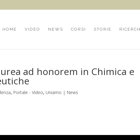
HOME
VIDEO
NEWS
CORSI
STORIE
RICERC
laurea ad honorem in Chimica e
eutiche
idenza
,
Portale - Video
,
Uniamo | News