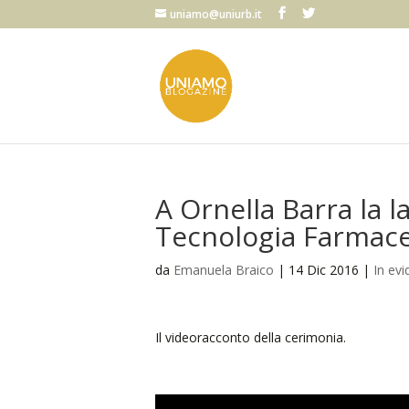
uniamo@uniurb.it
A Ornella Barra la 
Tecnologia Farmac
da
Emanuela Braico
|
14 Dic 2016
|
In ev
Il videoracconto della cerimonia.