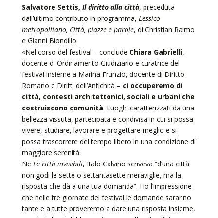
Salvatore Settis,
Il diritto alla città
, preceduta
dall’ultimo contributo in programma,
Lessico
metropolitano, Città, piazze e parole
, di Christian Raimo
e Gianni Biondillo.
«Nel corso del festival – conclude
Chiara Gabrielli
,
docente di Ordinamento Giudiziario e curatrice del
festival insieme a Marina Frunzio, docente di Diritto
Romano e Diritti dell’Antichità –
ci occuperemo di
città, contesti architettonici, sociali e urbani che
costruiscono comunità
. Luoghi caratterizzati da una
bellezza vissuta, partecipata e condivisa in cui si possa
vivere, studiare, lavorare e progettare meglio e si
possa trascorrere del tempo libero in una condizione di
maggiore serenità.
Ne
Le città invisibili
, Italo Calvino scriveva “d’una città
non godi le sette o settantasette meraviglie, ma la
risposta che dà a una tua domanda”. Ho l’impressione
che nelle tre giornate del festival le domande saranno
tante e a tutte proveremo a dare una risposta insieme,