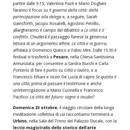
partire dalle 9.15, Valentina Pazè e Mario Dogliani
faranno il focus su
Il governo della città: dalla
partecipazione alla delega
e, a seguire, Sarah
Gainsforth, Jacopo Rosatelli, Agostino Petrillo,
allargheranno il campo del dibattito a
Le città e il
conflitto
. Chiuderà il passaggio fanese la generosa
lettura di un argomento affine:
Le città e la guerra
,
affidata a Domenico Quirico e Fabio Mini. Dalle 15.30 il
festival si trasferirà a
Pesaro
, nella Chiesa Santissima
Annunziata, per consentire a Sandra Burchi e Carla
Ponterio di fare il punto su
Città e lavoro
, e a
Francesco Erbani e Vezio De Lucia di capire
Se questa è
una città,
prima di passare il testimone e anche
un’interrogazione a Mario Cucinella e Francesco
Pacifico:
La città del futuro: sogno o incubo?
Domenica 23 ottobre
, il viaggio circolare della lunga
meditazione collettiva di cui raccontiamo terminerà a
Urbino
, nella Sala del Trono del Palazzo Ducale, con la
lectio magistralis dello storico dell’arte