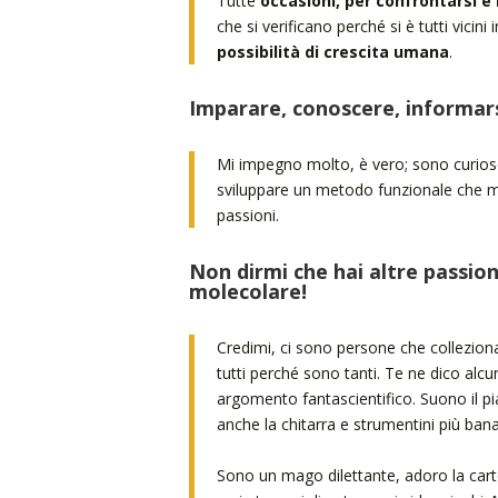
Tutte
occasioni, per confrontarsi 
che si verificano perché si è tutti vicini 
possibilità di crescita umana
.
Imparare, conoscere, informarsi
Mi impegno molto, è vero; sono curio
sviluppare un metodo funzionale che mi
passioni.
Non dirmi che hai altre passioni
molecolare!
Credimi, ci sono persone che collezion
tutti perché sono tanti. Te ne dico alcun
argomento fantascientifico. Suono il p
anche la chitarra e strumentini più banal
Sono un mago dilettante, adoro la carto