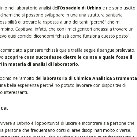
inio nel laboratorio analisi dell’
Ospedale di Urbino
e ne sono uscito
 dinamiche si possono sviluppare in una una struttura sanitaria.
sibilità di trovare la risposta a uno dei tanti “perché” che mi
no. Capitava, infatti, che con i miei genitori andassi a trovare un
revo quei corridoi dicendomi “chissà come funziona questo posto”.
cominciato a pensare “chissà quale trafila segue il sangue prelevato,
evo
scoprire cosa succedesse dietro le quinte e quale fosse il
i in materia di analisi di laboratorio
.
rocinio nell’ambito del
laboratorio di Chimica Analitica Strumenta
una bella esperienza perché ho potuto lavorare con dispositivi di
o interessanti.
ca.
e vivere a Urbino è l’opportunità di uscire e incontrare sia persone che
, sia persone che frequentano corsi di aree disciplinari molto diverse.