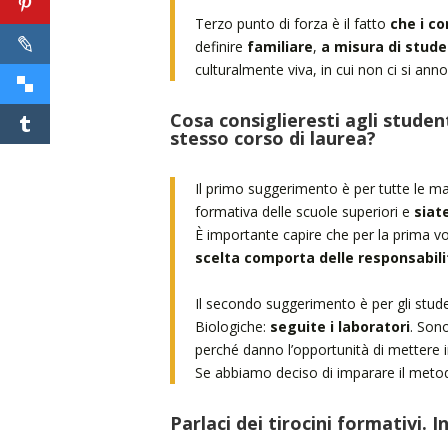
Terzo punto di forza è il fatto
che i co
definire
familiare
,
a misura di stud
culturalmente viva, in cui non ci si anno
Cosa consiglieresti agli student
stesso corso di laurea?
Il primo suggerimento è per tutte le mat
formativa delle scuole superiori e
siat
È importante capire che per la prima vo
scelta comporta delle responsabil
Il secondo suggerimento è per gli studen
Biologiche:
seguite i laboratori
. Sono
perché danno l’opportunità di mettere in
Se abbiamo deciso di imparare il meto
Parlaci dei tirocini formativi. In