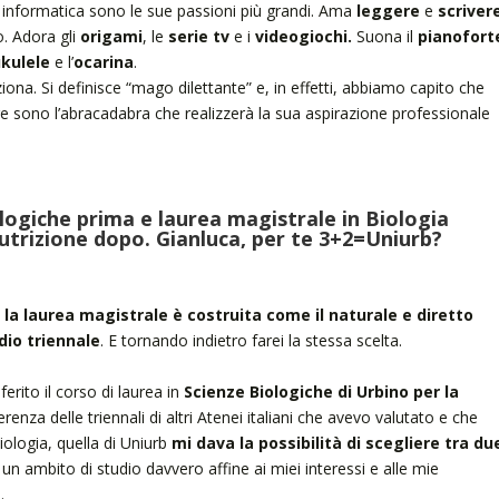
 informatica sono le sue passioni più grandi. Ama
leggere
e
scriver
o. Adora gli
origami
, le
serie tv
e i
videogiochi.
Suona il
pianofort
kulele
e l’
ocarina
.
ziona. Si definisce “mago dilettante” e, in effetti, abbiamo capito che
are sono l’abracadabra che realizzerà la sua aspirazione professionale
logiche prima e laurea magistrale in Biologia
Nutrizione dopo. Gianluca, per te 3+2=Uniurb?
é
la laurea magistrale è costruita come il naturale e diretto
dio triennale
. E tornando indietro farei la stessa scelta.
rito il corso di laurea in
Scienze Biologiche di Urbino
per la
erenza delle triennali di altri Atenei italiani che avevo valutato e che
ologia, quella di Uniurb
mi dava la possibilità
di scegliere tra du
un ambito di studio davvero affine ai miei interessi e alle mie
.