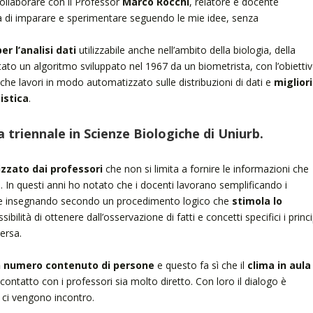
collaborare con il Professor
Marco Rocchi
, relatore e docente
tà di imparare e sperimentare seguendo le mie idee, senza
r l’analisi dati
utilizzabile anche nell’ambito della biologia, della
ato un algoritmo sviluppato nel 1967 da un biometrista, con l’obietti
he lavori in modo automatizzato sulle distribuzioni di dati e
migliori 
istica
.
a triennale in Scienze Biologiche di Uniurb.
izzato dai professori
che non si limita a fornire le informazioni che
 In questi anni ho notato che i docenti lavorano semplificando i
ni e insegnando secondo un procedimento logico che
stimola lo
sibilità di ottenere dall’osservazione di fatti e concetti specifici i princi
ersa.
n numero contenuto di persone
e questo fa sì che il
clima in aula
 contatto con i professori sia molto diretto. Con loro il dialogo è
 ci vengono incontro.