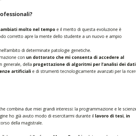
rofessionali?
o cambiati molto nel tempo
e il merito di questa evoluzione è
 modo corretto apre la mente dello studente a un nuovo e ampio
a nell’ambito di determinate patologie genetiche.
ormazione con
un dottorato che mi consenta di accedere al
in generale, della
progettazione di algoritmi per l’analisi dei dati
enze artificiali
e di strumenti tecnologicamente avanzati per la ricer
ca che combina due miei grandi interessi: la programmazione e le scienz
dagine ho già avuto modo di esercitarmi durante il
lavoro di tesi
,
in
corso della magistrale.