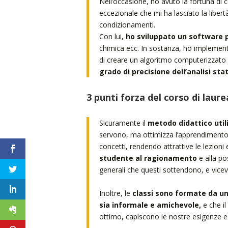
Nell’occasione, ho avuto la fortuna di 
eccezionale che mi ha lasciato la liber
condizionamenti.
Con lui,
ho sviluppato un software pe
chimica ecc. In sostanza, ho implement
di creare un algoritmo computerizzato c
grado di precisione dell’analisi stat
3 punti forza del corso di laure
Sicuramente il
metodo didattico util
servono, ma ottimizza l’apprendimento.
concetti, rendendo attrattive le lezio
studente al ragionamento
e alla pos
generali che questi sottendono, e vicev
Inoltre, le
classi sono formate da u
sia informale e amichevole,
e che il
ottimo, capiscono le nostre esigenze e