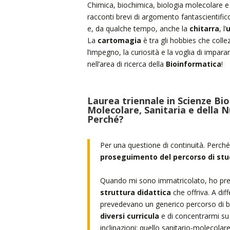
Chimica, biochimica, biologia molecolare e
racconti brevi di argomento fantascientific
e, da qualche tempo, anche la
chitarra
, l’
u
La
cartomagia
è tra gli hobbies che colle
l’impegno, la curiosità e la voglia di impar
nell’area di ricerca della
Bioinformatica
!
Laurea triennale in Scienze Bio
Molecolare, Sanitaria e della 
Perché?
Per una questione di continuità. Perch
proseguimento del percorso di stu
Quando mi sono immatricolato, ho prefe
struttura didattica
che offriva. A diff
prevedevano un generico percorso di bi
diversi curricula
e di concentrarmi su 
inclinazioni: quello sanitario-molecolare