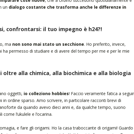
e imparare cose nuove
, che a Urbino succedono quotidianamente e
in un
dialogo costante che trasforma anche le differenze in
, confrontarsi: il tuo impegno è h24?!
so, ma
non sono mai stato un secchione
. Ho preferito, invece,
 ha permesso di studiare e di avere del tempo per me e per le mie
 oltre alla chimica, alla biochimica e alla biologia
ano oggetti,
io colleziono hobbies
! Faccio veramente fatica a seguirl
i in ordine sparso. Amo scrivere, in particolare racconti brevi di
ianoforte da quando avevo dieci anni e, da qualche tempo, suono
i come l’ukulele e l’ocarina.
magia, e fare gli origami. Ho la casa traboccante di origami! Guardo 