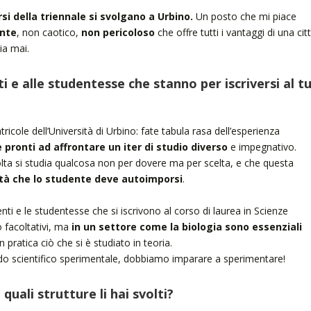
rsi della triennale si svolgano a Urbino.
Un posto che mi piace
ente
, non caotico,
non pericoloso
che offre tutti i vantaggi di una cit
ia mai.
i e alle studentesse che stanno per iscriversi al t
ricole dell’Università di Urbino: fate tabula rasa dell’esperienza
e pronti ad affrontare un iter di studio diverso
e impegnativo.
lta si studia qualcosa non per dovere ma per scelta, e che questa
ità che lo studente deve autoimporsi
.
ti e le studentesse che si iscrivono al corso di laurea in Scienze
 facoltativi, ma
in un settore come la biologia sono essenziali
 pratica ciò che si è studiato in teoria.
do scientifico sperimentale, dobbiamo imparare a sperimentare!
 quali strutture li hai svolti?