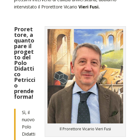
intervistato il Prorettore Vicario
Vieri Fusi.
Proret
tore, a
quanto
pare il
proget
to del
Polo
Didatti
co
Petricci
o
prende
forma!
Sì, il
nuovo
Polo
Il Prorettore Vicario Vieri Fusi
Didatti