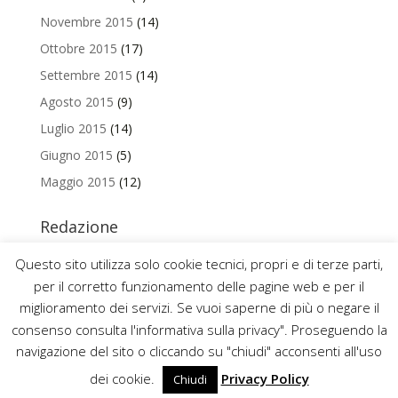
Novembre 2015
(14)
Ottobre 2015
(17)
Settembre 2015
(14)
Agosto 2015
(9)
Luglio 2015
(14)
Giugno 2015
(5)
Maggio 2015
(12)
Redazione
Per contattare la redazione del Blog Magazine scrivi a
Questo sito utilizza solo cookie tecnici, propri e di terze parti,
uniamo@uniurb.it
per il corretto funzionamento delle pagine web e per il
miglioramento dei servizi. Se vuoi saperne di più o negare il
consenso consulta l'informativa sulla privacy". Proseguendo la
navigazione del sito o cliccando su "chiudi" acconsenti all'uso
2016 ©
UNIVERSITÀ DEGLI STUDI DI URBINO CARLO BO
dei cookie.
Privacy Policy
Chiudi
P.IVA 00448830414 – CODICE FISCALE 82002850418