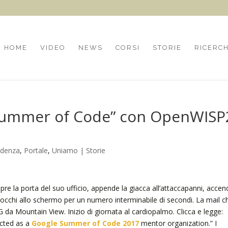
HOME
VIDEO
NEWS
CORSI
STORIE
RICERC
 Summer of Code” con OpenWISP
idenza
,
Portale
,
Uniamo | Storie
re la porta del suo ufficio, appende la giacca all’attaccapanni, accen
gli occhi allo schermo per un numero interminabile di secondi. La mail c
 G da Mountain View. Inizio di giornata al cardiopalmo. Clicca e legge:
cted as a
Google Summer of Code 2017
mentor organization.” I