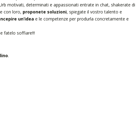
rb motivati, determinati e appassionati entrate in chat, shakerate di
te con loro,
proponete soluzioni
, spiegate il vostro talento e
oncepire un’idea
e le competenze per produrla concretamente e
 fatelo soffiare!!!
lino
.