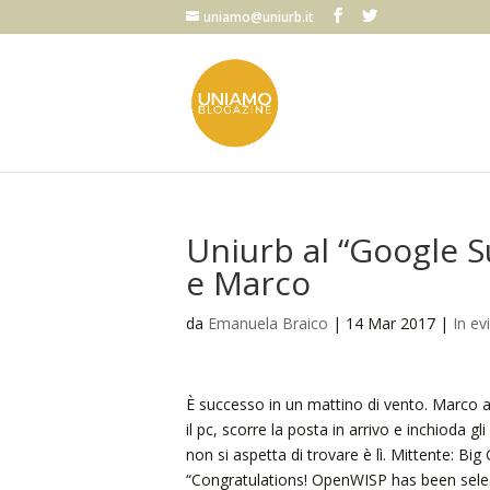
uniamo@uniurb.it
Uniurb al “Google
e Marco
da
Emanuela Braico
|
14 Mar 2017
|
In ev
È successo in un mattino di vento. Marco ap
il pc, scorre la posta in arrivo e inchioda 
non si aspetta di trovare è lì. Mittente: Big
“Congratulations! OpenWISP has been sele