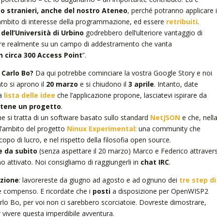
i o stranieri, anche del nostro Ateneo
, perché potranno applicare i
ambito di interesse della programmazione, ed essere
retribuiti
.
dell’Università di Urbino
godrebbero dell’ulteriore vantaggio di
are realmente su un campo di addestramento che vanta
 circa 300 Access Point
”.
 Carlo Bo?
Da qui potrebbe cominciare la vostra Google Story e noi
to si aprono il
20 marzo
e si chiudono il
3 aprile
. Intanto, date
la
lista delle idee
che l’applicazione propone, lasciatevi ispirare da
tene un progetto
.
si tratta di un software basato sullo standard
NetJSON
e che, nell
ll’ambito del progetto
Ninux Experimental
: una community che
 scopo di lucro, e nel rispetto della filosofia open source.
 da subito
(senza aspettare il 20 marzo) Marco e Federico attraver
o attivato. Noi consigliamo di raggiungerli in
chat IRC
.
uzione
: lavorereste da giugno ad agosto e ad ognuno dei
tre step di
 compenso. E ricordate che i
posti
a disposizione per OpenWISP2
Carlo Bo, per voi non ci sarebbero scorciatoie. Dovreste dimostrare,
er vivere questa imperdibile avventura.