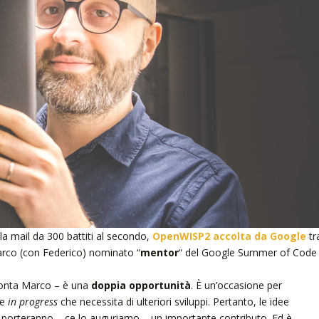
a mail da 300 battiti al secondo,
OpenWISP2 accolta da Google
tr
rco (con Federico) nominato “
mentor
“ del Google Summer of Code
cconta Marco – è una
doppia opportunità
. È un’occasione per
 e
in progress
che necessita di ulteriori sviluppi. Pertanto, le idee
 porteranno – ce lo auguriamo – un importante contributo. Ed è