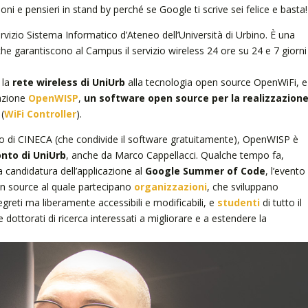
i e pensieri in stand by perché se Google ti scrive sei felice e basta!
ervizio Sistema Informatico d’Ateneo dell’Università di Urbino. È una
che garantiscono al Campus il servizio wireless 24 ore su 24 e 7 giorni
 la
rete wireless di UniUrb
alla tecnologia open source OpenWiFi, e
cazione
OpenWISP
,
un software open source per la realizzazion
(
WiFi Controller
).
o di CINECA (che condivide il software gratuitamente), OpenWISP è
onto di UniUrb
, anche da Marco Cappellacci. Qualche tempo fa,
 candidatura dell’applicazione al
Google Summer of Code
, l’evento
n source al quale partecipano
organizzazioni
, che sviluppano
greti ma liberamente accessibili e modificabili, e
studenti
di tutto il
 dottorati di ricerca interessati a migliorare e a estendere la