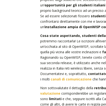
un’
opportunità per
gli studenti italian
proprio background teorico ad un preciso 
Se ad essere selezionati fossero
studenti 
confrontarsi direttamente con me e lavor
un’
installazione ampia di OpenWISP con
Cosa state aspettando, studenti della
potremmo raccontarla! Le iscrizioni all’even
un’occhiata al sito di OpenWISP, scrollate 
quella più vicina alle vostre inclinazioni e
fa
Ragionando su OpenWISP, tenete conto che 
sua seconda release, è utilizzato anche ne
realizza in Italia reti wireless libere, senza
Documentatevi e, soprattutto,
contattate
i molti
canali di comunicazione
che hann
Non sottovalutate il dettaglio della
retrib
valutazione
corrisponderebbe un regolare
sono
limitati
e che, seppure iscritti alla 
come gli altri, di avere le carte in regola p