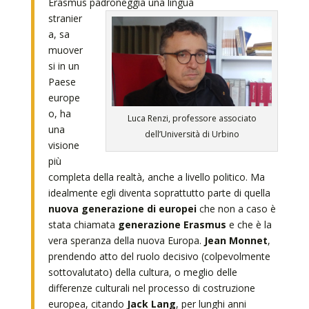
Erasmus padroneggia una lingua
stranier
a, sa
muover
si in un
Paese
europe
o, ha
Luca Renzi, professore associato
una
dell’Università di Urbino
visione
più
completa della realtà, anche a livello politico. Ma
idealmente egli diventa soprattutto parte di quella
nuova generazione di europei
che non a caso è
stata chiamata
generazione Erasmus
e che è la
vera speranza della nuova Europa.
Jean Monnet
,
prendendo atto del ruolo decisivo (colpevolmente
sottovalutato) della cultura, o meglio delle
differenze culturali nel processo di costruzione
europea, citando
Jack Lang
, per lunghi anni