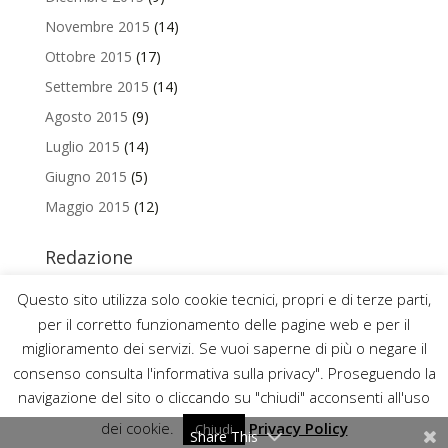
Novembre 2015
(14)
Ottobre 2015
(17)
Settembre 2015
(14)
Agosto 2015
(9)
Luglio 2015
(14)
Giugno 2015
(5)
Maggio 2015
(12)
Redazione
Per contattare la redazione del Blog Magazine scrivi a
Questo sito utilizza solo cookie tecnici, propri e di terze parti,
uniamo@uniurb.it
per il corretto funzionamento delle pagine web e per il
miglioramento dei servizi. Se vuoi saperne di più o negare il
consenso consulta l'informativa sulla privacy". Proseguendo la
navigazione del sito o cliccando su "chiudi" acconsenti all'uso
2016 ©
UNIVERSITÀ DEGLI STUDI DI URBINO CARLO BO
dei cookie.
Privacy Policy
Chiudi
P.IVA 00448830414 – CODICE FISCALE 82002850418
Share This