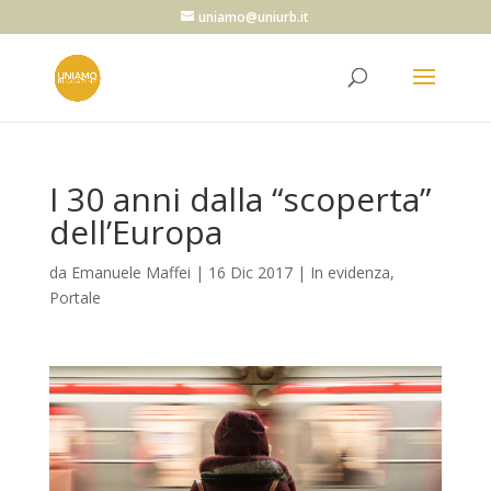
uniamo@uniurb.it
I 30 anni dalla “scoperta”
dell’Europa
da
Emanuele Maffei
|
16 Dic 2017
|
In evidenza
,
Portale