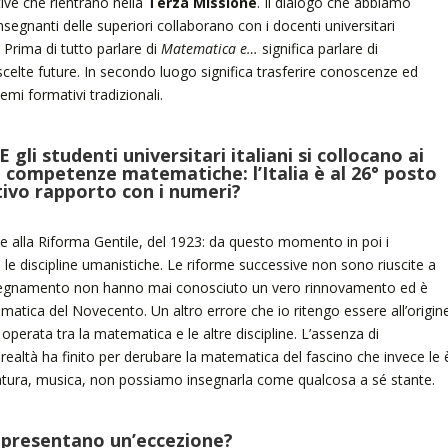
ative che rientrano nella
Terza Missione
. Il dialogo che abbiamo
insegnanti delle superiori collaborano con i docenti universitari
 Prima di tutto parlare di
Matematica e…
significa parlare di
scelte future. In secondo luogo significa trasferire conoscenze ed
temi formativi tradizionali.
li studenti universitari italiani si collocano ai
lle competenze matematiche: l’Italia è al 26° posto
tivo rapporto con i numeri?
le alla Riforma Gentile, del 1923: da questo momento in poi i
 le discipline umanistiche. Le riforme successive non sono riuscite a
 insegnamento non hanno mai conosciuto un vero rinnovamento ed è
ematica del Novecento. Un altro errore che io ritengo essere all’origin
operata tra la matematica e le altre discipline. L’assenza di
a realtà ha finito per derubare la matematica del fascino che invece le 
ratura, musica, non possiamo insegnarla come qualcosa a sé stante.
presentano un’eccezione?