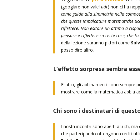
(googlare non vale!
ndr
) non ci ha neppu
come guida alla simmetria nella composi
che queste impalcature matematiche uccid
riflettere. Non esitare un attimo a risp
pensare e riflettere su certe cose, che tu 
della lezione saranno pittori come
Salv
posso dire altro.
L’effetto sorpresa sembra esser
Esatto, gli abbinamenti sono sempre po
mostrare come la matematica abbia adde
Chi sono i destinatari di ques
I nostri incontri sono aperti a tutti, ma
che partecipando ottengono crediti utili 