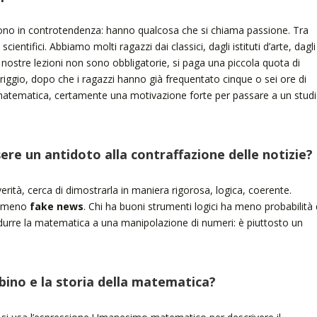
ono in controtendenza: hanno qualcosa che si chiama passione. Tra
cientifici. Abbiamo molti ragazzi dai classici, dagli istituti d’arte, dagli
e nostre lezioni non sono obbligatorie, si paga una piccola quota di
eriggio, dopo che i ragazzi hanno già frequentato cinque o sei ore di
ra matematica, certamente una motivazione forte per passare a un stud
re un antidoto alla contraffazione delle notizie?
rità, cerca di dimostrarla in maniera rigorosa, logica, coerente.
e meno
fake news
. Chi ha buoni strumenti logici ha meno probabilità 
 ridurre la matematica a una manipolazione di numeri: è piuttosto un
Urbino e la storia della matematica?