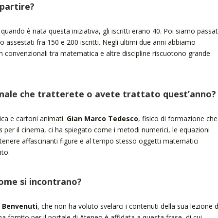
partire?
uando è nata questa iniziativa, gli iscritti erano 40. Poi siamo passat
 assestati fra 150 e 200 iscritti. Negli ultimi due anni abbiamo
n convenzionali tra matematica e altre discipline riscuotono grande
nale che tratterete o avete trattato quest’anno?
ca e cartoni animati.
Gian Marco Tedesco
, fisico di formazione che
s
per il cinema, ci ha spiegato come i metodi numerici, le equazioni
 ottenere affascinanti figure e al tempo stesso oggetti matematici
nto.
ome si incontrano?
a Benvenuti
, che non ha voluto svelarci i contenuti della sua lezione d
a fornito per il portale di Ateneo è affidata a questa frase, di cui