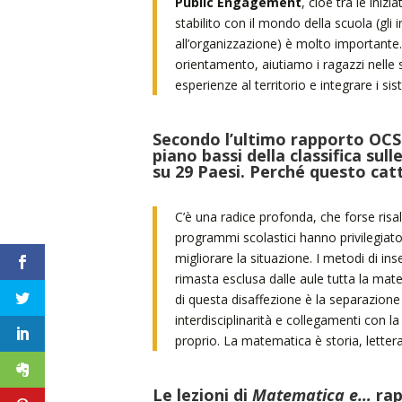
Public Engagement
, cioè tra le inizi
stabilito con il mondo della scuola (gli 
all’organizzazione) è molto importante.
orientamento, aiutiamo i ragazzi nelle 
esperienze al territorio e integrare i sis
Secondo l’ultimo rapporto OCSE g
piano bassi della classifica su
su 29 Paesi. Perché questo cat
C’è una radice profonda, che forse risa
programmi scolastici hanno privilegiato
migliorare la situazione. I metodi di
rimasta esclusa dalle aule tutta la mat
di questa disaffezione è la separazione 
interdisciplinarità e collegamenti con l
proprio. La matematica è storia, lette
Le lezioni di
Matematica e…
rap