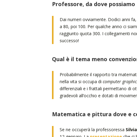
Professore, da dove possiamo 
Dai numeri ovviamente. Dodici anni fa, q
a 80, poi 100. Per qualche anno ci siamo
raggiunto quota 300. I collegamenti no
successo!
Qual è il tema meno convenzio
Probabilmente il rapporto tra matemati
nella vita si occupa di
computer graphic
differenziali e i frattali permettano di
gradevoli all’occhio e dotati di movime
Matematica e pittura dove e c
Se ne occuperà la professoressa
Silvi
12 gennaio. La
presentazione
che ci h