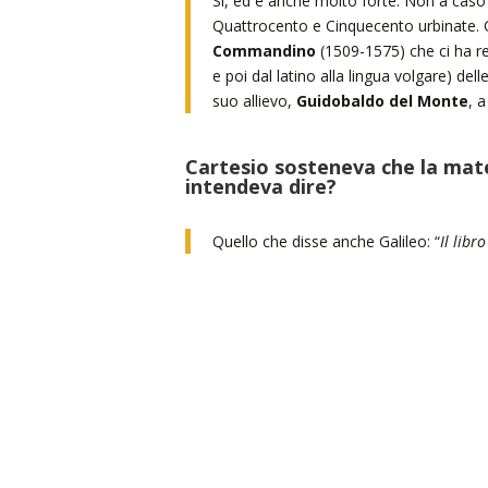
Sì, ed è anche molto forte. Non a caso
Quattrocento e Cinquecento urbinate. 
Commandino
(1509-1575) che ci ha res
e poi dal latino alla lingua volgare) del
suo allievo,
Guidobaldo del Monte
, a
Cartesio sosteneva che la mate
intendeva dire?
Quello che disse anche Galileo: “
Il libr