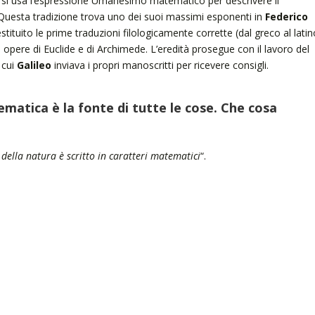
 si usa l’espressione Umanesimo matematico per descrivere il
Questa tradizione trova uno dei suoi massimi esponenti in
Federico
tituito le prime traduzioni filologicamente corrette (dal greco al latin
le opere di Euclide e di Archimede. L’eredità prosegue con il lavoro del
 cui
Galileo
inviava i propri manoscritti per ricevere consigli.
matica è la fonte di tutte le cose. Che cosa
o della natura è scritto in caratteri matematici
“.