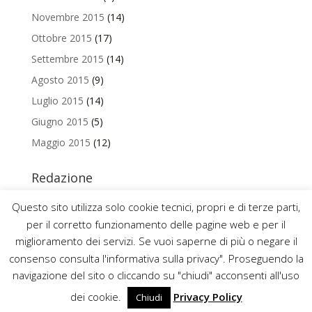
Novembre 2015
(14)
Ottobre 2015
(17)
Settembre 2015
(14)
Agosto 2015
(9)
Luglio 2015
(14)
Giugno 2015
(5)
Maggio 2015
(12)
Redazione
Per contattare la redazione del Blog Magazine scrivi a
Questo sito utilizza solo cookie tecnici, propri e di terze parti,
uniamo@uniurb.it
per il corretto funzionamento delle pagine web e per il
miglioramento dei servizi. Se vuoi saperne di più o negare il
consenso consulta l'informativa sulla privacy". Proseguendo la
navigazione del sito o cliccando su "chiudi" acconsenti all'uso
2016 ©
UNIVERSITÀ DEGLI STUDI DI URBINO CARLO BO
dei cookie.
Privacy Policy
Chiudi
P.IVA 00448830414 – CODICE FISCALE 82002850418