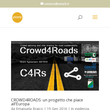
uniamo@uniurb.it
CROWD4ROADS: un progetto che piace
all’Europa
da
Emanuela Braico
|
19 Gen 2016
|
In evidenza
,