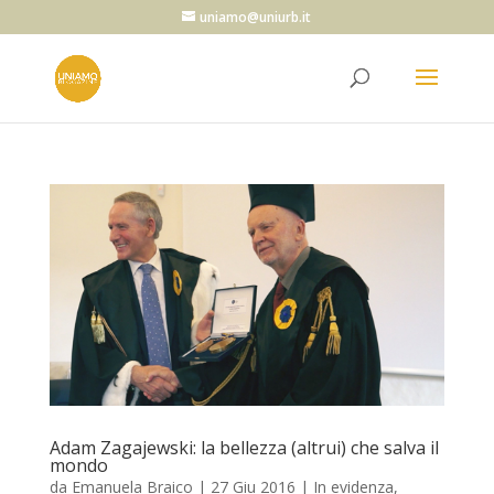
uniamo@uniurb.it
Adam Zagajewski: la bellezza (altrui) che salva il
mondo
da
Emanuela Braico
|
27 Giu 2016
|
In evidenza
,