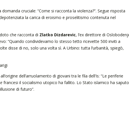
la domanda cruciale: “Come si racconta la violenza?”. Segue risposta
a depotenziata la carica di eroismo e proselitismo contenuta nel
neddoto che racconta di
Zlatko Dizdarevic
, l’ex direttore di Oslobodenj
jevo: “Quando condividevamo lo stesso tetto ricevette 500 inviti a
te disse di no, solo una volta sì. A Urbino: tutta l’urbanità, spiegò,
arigi
l’origine dell’arruolamento di giovani tra le fila dell’Is: “Le periferie
ue
francesi il socialismo utopico ha fallito. Lo Stato islamico ha saputo
llusione di futuro”.