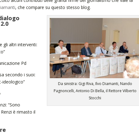
olto alcuni contributi delle grandi firme del giornalismo che vale la
Diamanti
, che compare su questo stesso blog.
dialogo
 2.0
li altri interventi:
to”
unicazione Pd
sa secondo i suoi:
st-ideologico”
Da sinistra: Gigi Riva, Ilvo Diamanti, Nando
Pagnoncelli, Antonio Di Bella, il Rettore Vilberto
o
Stocchi
anzi: “Sono
 Renzi è rimasto il
ore