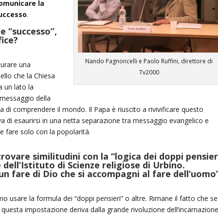
omunicare la
successo
.
e “successo”,
fice?
Nando Pagnoncelli e Paolo Ruffini, direttore di
aurare una
Tv2000
ello che la Chiesa
a un lato la
messaggio della
sa di comprendere il mondo. Il Papa è riuscito a rivivificare questo
ava di esaurirsi in una netta separazione tra messaggio evangelico e
e fare solo con la popolarità.
ovare similitudini con la “logica dei doppi pensier
dell’Istituto di Scienze religiose di Urbino.
un fare di Dio che si accompagni al fare dell’uomo”
o usare la formula dei “doppi pensieri” o altre. Rimane il fatto che se
o questa impostazione deriva dalla grande rivoluzione dell’incarnazione