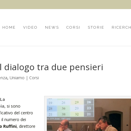
HOME
VIDEO
NEWS
CORSI
STORIE
RICERC
il dialogo tra due pensieri
enza
,
Uniamo | Corsi
La
ia
, si sono
icativo del centro
 il numero dei
o Ruffini
, direttore