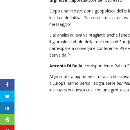
Gigi Riva
, caporedattore de l’Espresso
Dopo una ricostruzione geopolitica dell’Is 
lucida e definitiva: “Va contestualizzata, v
messaggio”.
Dall’analisi di Riva va ritagliato anche l’a
il giornale simbolo della resistenza di Sara
partecipare a convegni e conferenze. 499 vol
deriva da lì”
Antonio Di Bella
, corrispondente Rai da P
Al giornalista appartiene la frase che scava al
d’Europa hanno perso i sogni. Nelle
banlie
insinuarsi in questa crisi con una grottesca i