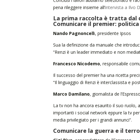
Conclusi i lavori abbiamo selezionato e racc
pena rileggere insieme all’
intervista a Ilvo 
La prima raccolta è tratta dal 
Comunicare il premier: politica
Nando Pagnoncell
i, presidente Ipsos
Sua la definizione da manuale che introduce g
“Renzi è un leader immediato e non media
Francesco Nicodemo
, responsabile com
Il successo del premier ha una ricetta preci
“Il linguaggio di Renzi è interclassista e po
Marco Damilano
, giornalista de l’Espress
La tv non ha ancora esaurito il suo ruolo, 
importanti i social network eppure la tv per
media privilegiato per i grandi annunci”.
Comunicare la guerra e il terr