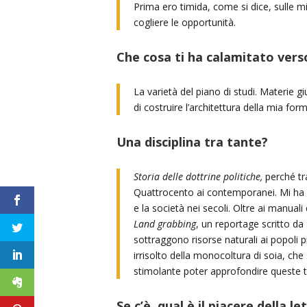
Prima ero timida, come si dice, sulle mi
cogliere le opportunità.
Che cosa ti ha calamitato vers
La varietà del piano di studi. Materie g
di costruire l’architettura della mia for
Una disciplina tra tante?
Storia delle dottrine politiche,
perché tra
Quattrocento ai contemporanei. Mi ha p
e la società nei secoli. Oltre ai manuali 
Land grabbing
, un reportage scritto da 
sottraggono risorse naturali ai popoli pi
irrisolto della monocoltura di soia, ch
stimolante poter approfondire queste t
Se c’è, qual è il piacere della l