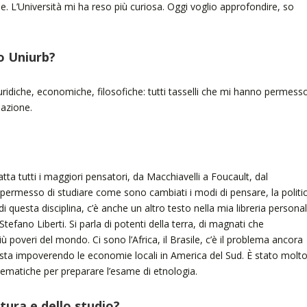
e. L’Università mi ha reso più curiosa. Oggi voglio approfondire, so
o Uniurb?
iuridiche, economiche, filosofiche: tutti tasselli che mi hanno permess
mazione.
tta tutti i maggiori pensatori, da Macchiavelli a Foucault, dal
ermesso di studiare come sono cambiati i modi di pensare, la politi
di questa disciplina, c’è anche un altro testo nella mia libreria personal
Stefano Liberti. Si parla di potenti della terra, di magnati che
ù poveri del mondo. Ci sono l’Africa, il Brasile, c’è il problema ancora
e sta impoverendo le economie locali in America del Sud. È stato molt
ematiche per preparare l’esame di etnologia.
ettura e dello studio?