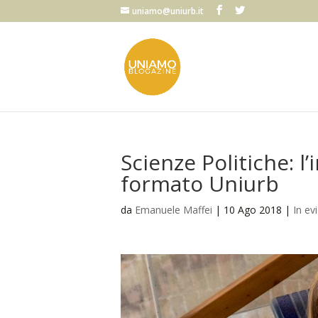
uniamo@uniurb.it
Scienze Politiche: l
formato Uniurb
da
Emanuele Maffei
|
10 Ago 2018
|
In ev