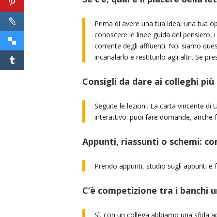
Prima di avere una tua idea, una tua opi
conoscere le linee guida del pensiero, i
corrente degli affluenti. Noi siamo ques
incanalarlo e restituirlo agli altri. Se p
Consigli da dare ai colleghi più 
Seguite le lezioni. La carta vincente di
interattivo: puoi fare domande, anche f
Appunti, riassunti o schemi: c
Prendo appunti, studio sugli appunti e 
C’è competizione tra i banchi u
Sì, con un collega abbiamo una sfida a