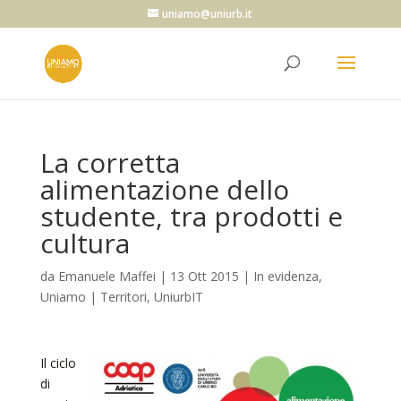
uniamo@uniurb.it
La corretta
alimentazione dello
studente, tra prodotti e
cultura
da
Emanuele Maffei
|
13 Ott 2015
|
In evidenza
,
Uniamo | Territori
,
UniurbIT
Il ciclo
di