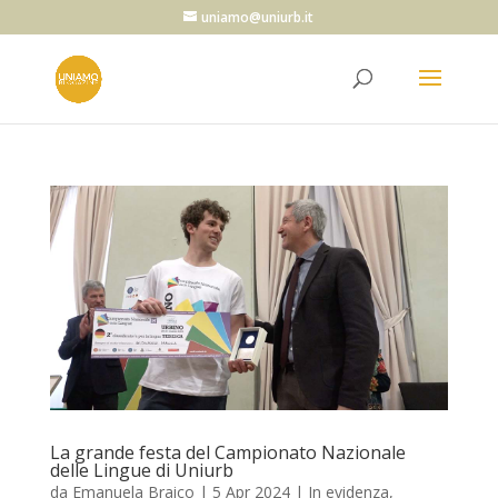
uniamo@uniurb.it
La grande festa del Campionato Nazionale
delle Lingue di Uniurb
da
Emanuela Braico
|
5 Apr 2024
|
In evidenza
,